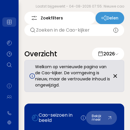
Laatst bijgewerkt -
04-08-2026 07:55: Nieuwe cao
Zoekfilters
Delen
Overzicht
2026
Welkom op vernieuwde pagina van
de Cao-kijker. De vormgeving is
nieuw, maar de vertrouwde inhoud is
ongewijzigd.
Cao-seizoen in
Bekijk
beeld
meer