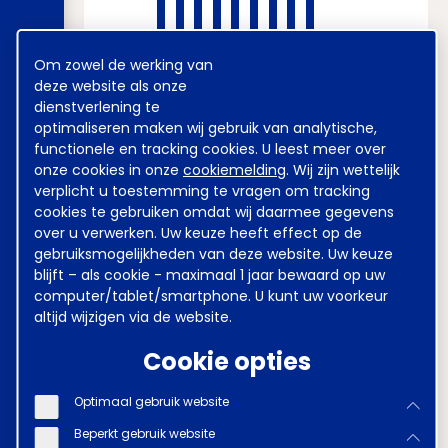
Cookie
Om zowel de werking van
melding
deze website als onze
2%
dienstverlening te
optimaliseren maken wij gebruik van analytische,
functionele en tracking cookies. U leest meer over
onze cookies in onze
cookiemelding
. Wij zijn wettelijk
verplicht u toestemming te vragen om tracking
1%
cookies te gebruiken omdat wij daarmee gegevens
over u verwerken. Uw keuze heeft effect op de
gebruiksmogelijkheden van deze website. Uw keuze
blijft – als cookie - maximaal 1 jaar bewaard op uw
computer/tablet/smartphone. U kunt uw voorkeur
altijd wijzigen via de website.
0%
N
J
M
M
J
S
N
Cookie opties
* Dit gemiddelde is gebaseerd op minder dan
10 cao-akkoorden.
Optimaal gebruik website
Beperkt gebruik website