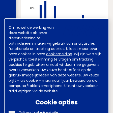
6%
5%
Cookie
Om zowel de werking van
melding
deze website als onze
dienstverlening te
4%
optimaliseren maken wij gebruik van analytische,
functionele en tracking cookies. U leest meer over
onze cookies in onze
cookiemelding
. Wij zijn wettelijk
3%
verplicht u toestemming te vragen om tracking
cookies te gebruiken omdat wij daarmee gegevens
over u verwerken. Uw keuze heeft effect op de
2%
gebruiksmogelijkheden van deze website. Uw keuze
blijft – als cookie - maximaal 1 jaar bewaard op uw
computer/tablet/smartphone. U kunt uw voorkeur
1%
altijd wijzigen via de website.
Cookie opties
0%
N
J
M
M
J
S
N
Optimaal gebruik website