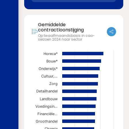
Gemiddelde
contractloonstijging
Op twaalfmaandsbasis in cao-
seizoen 2024 naar sector
Horeca*
Bouw*
Onderwijs*
Cultuur,…
Zorg
Detailhandel
Landbouw
Voedingsin…
Financiële…
Groothandel
Chemie