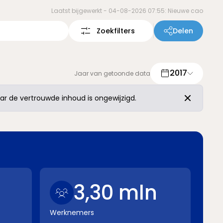
Laatst bijgewerkt -
04-08-2026 07:55: Nieuwe cao
Zoekfilters
Delen
2017
Jaar van getoonde data
r de vertrouwde inhoud is ongewijzigd.
3,30 mln
Werknemers