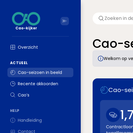
Cao-kijker
Cao-se
Overzicht
Welkom op ver
ACTUEEL
Cao-seizoen in beeld
Recente akkoorden
Cao-sei
Cao’s
1,
HELP
Handleiding
Contractloon
Contact