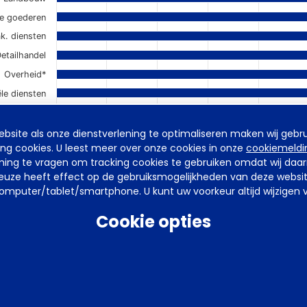
ge goederen
Overige zak. diensten
etailhandel
Overheid*
ële diensten
Onderwijs*
site als onze dienstverlening te optimaliseren maken wij gebru
0%
0,2%
0,4%
0,6%
0,8%
ing cookies. U leest meer over onze cookies in onze
cookiemeldi
 is gebaseerd op minder dan 10 cao-akkoorden.
emming te vragen om tracking cookies te gebruiken omdat wij da
uze heeft effect op de gebruiksmogelijkheden van deze website. 
mputer/tablet/smartphone. U kunt uw voorkeur altijd wijzigen v
Cookie opties
lde contractloonstijging
ndsbasis in cao-seizoen 2017 naar afsluitmaand