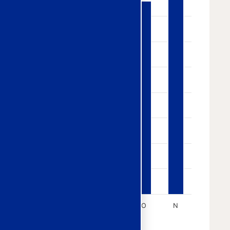
J
J
A*
S
O
N