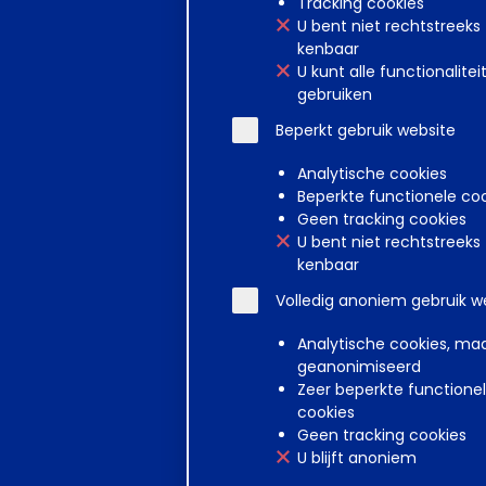
Tracking cookies
U bent niet rechtstreeks
1,75%
kenbaar
U kunt alle functionalitei
1,5%
gebruiken
Beperkt gebruik website
1,25%
Analytische cookies
Beperkte functionele co
1%
Geen tracking cookies
U bent niet rechtstreeks
0,75%
kenbaar
Volledig anoniem gebruik w
0,5%
Analytische cookies, ma
0,25%
geanonimiseerd
Zeer beperkte functione
cookies
0%
Geen tracking cookies
O*
U blijft anoniem
* Dit gemiddelde