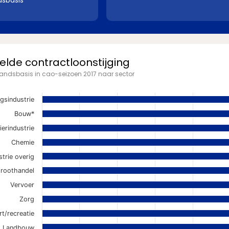
sbasis
lde contractloonstijging
ndsbasis in cao-seizoen 2017 naar sector
gsindustrie
Bouw*
ierindustrie
Chemie
strie overig
roothandel
Vervoer
Zorg
rt/recreatie
Landbouw