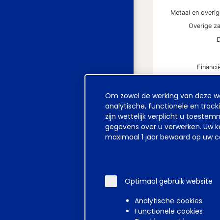
Metaal en overi
D
Financi
Cookie
Om zowel de werking van deze web
melding
analytische, functionele en track
* Dit gemiddelde
zijn wettelijk verplicht u toest
gegevens over u verwerken. Uw ke
maximaal 1 jaar bewaard op uw co
Gemidde
Op twaalfmaa
Optimaal gebruik website
2,25%
Analytische cookies
Functionele cookies
2%