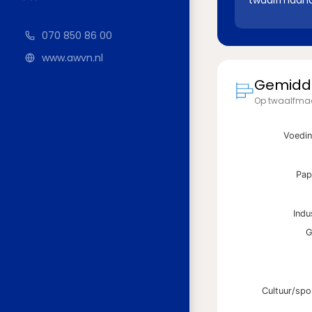
twaalfmaand
070 850 86 00
www.awvn.nl
Gemidde
Op twaalfmaa
Voedin
Pap
Indu
G
Cultuur/spo