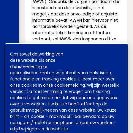
AWVN). Ondanks de zorg en aandacht die
is besteed aan deze website, is het
mogelijk dat deze onvolledige of onjuiste
informatie bevat. AWVN kan hiervoor niet
aansprakelijk worden gesteld. Als de
informatie tekortkomingen of fouten
vertoont, zal AWVN zich inspannen dit zo
snel mogelijk te corrigeren. De geboden
informatie is niet bedoeld als een
Cookie
Om zowel de werking van
melding
vervanging van deskundig advies. Zonder
deze website als onze
verificatie of nader advies is
dienstverlening te
gebruikmaking van de geboden
optimaliseren maken wij gebruik van analytische,
informatie voor eigen rekening en risico
functionele en tracking cookies. U leest meer over
van de bezoeker van deze website.
onze cookies in onze
cookiemelding
. Wij zijn wettelijk
verplicht u toestemming te vragen om tracking
Toegankelijkheid
cookies te gebruiken omdat wij daarmee gegevens
AWVN wil de informatie op deze website
over u verwerken. Uw keuze heeft effect op de
toegankelijk maken voor alle gebruikers.
gebruiksmogelijkheden van deze website. Uw keuze
Als u problemen ondervindt met het
blijft – als cookie - maximaal 1 jaar bewaard op uw
raadplegen van de website, laat het ons
computer/tablet/smartphone. U kunt uw voorkeur
dan s.v.p. weten met vermelding van de
altijd wijzigen via de website.
manier waarop u de website heeft