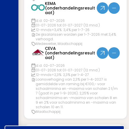
KEMA
(onderhandelingsresult
aat)
d.d. 02-07-2026
01-07-2026 tot 01-07-2027 (12 mnd.)
12-mnds=3,4%: 3,4% per 1-7-26
De ijksalarissen worden per 1-7-2026 met 3,4%
verhoogd.
Medewerker, Maatschappij
CEVA
(onderhandelingsresult
aat)
d.d. 02-07-2026
01-07-2026 tot 01-07-2027 (12 mnd.)
12-mnds=2,3%: 2,3% per 1-4-27
Loonsverhoging van 2,3% per 1-4-2027 is
gemiddelde van raming bij €100,- voor
schaalminina en -maxima van schalen 2 t/m
7 (gaat in per 1-9-2026); 2,25% voor
schaalminima en -maxima van schalen 8 en
9 en 2% voor schaalminima en -maxima van
schalen 10 en 11.
Maatschappij