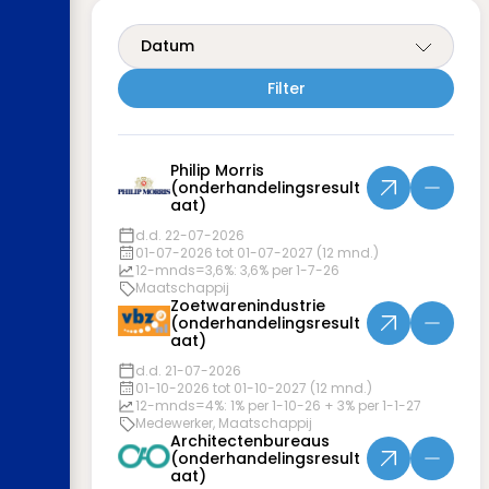
Datum
Philip Morris
(onderhandelingsresult
aat)
d.d. 22-07-2026
01-07-2026 tot 01-07-2027 (12 mnd.)
12-mnds=3,6%: 3,6% per 1-7-26
Maatschappij
Zoetwarenindustrie
(onderhandelingsresult
aat)
d.d. 21-07-2026
01-10-2026 tot 01-10-2027 (12 mnd.)
12-mnds=4%: 1% per 1-10-26 + 3% per 1-1-27
Medewerker, Maatschappij
Architectenbureaus
(onderhandelingsresult
aat)