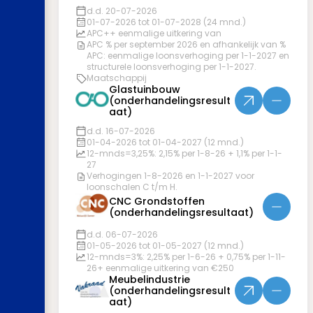
d.d. 20-07-2026
01-07-2026 tot 01-07-2028 (24 mnd.)
APC++ eenmalige uitkering van
APC % per september 2026 en afhankelijk van %
APC: eenmalige loonsverhoging per 1-1-2027 en
structurele loonsverhoging per 1-1-2027.
Maatschappij
Glastuinbouw
(onderhandelingsresult
aat)
d.d. 16-07-2026
01-04-2026 tot 01-04-2027 (12 mnd.)
12-mnds=3,25%: 2,15% per 1-8-26 + 1,1% per 1-1-
27
Verhogingen 1-8-2026 en 1-1-2027 voor
loonschalen C t/m H.
CNC Grondstoffen
(onderhandelingsresultaat)
d.d. 06-07-2026
01-05-2026 tot 01-05-2027 (12 mnd.)
12-mnds=3%: 2,25% per 1-6-26 + 0,75% per 1-11-
26+ eenmalige uitkering van €250
Meubelindustrie
(onderhandelingsresult
aat)