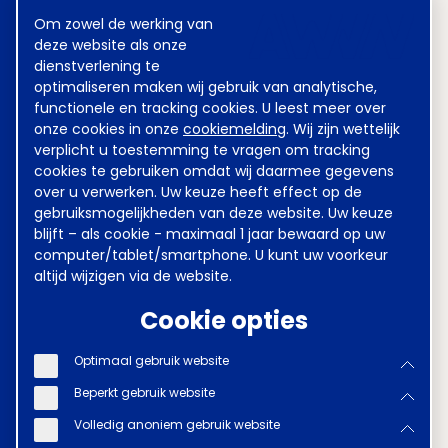
Meest gezocht
Cookie
Om zowel de werking van
melding
deze website als onze
dienstverlening te
optimaliseren maken wij gebruik van analytische,
Achmea
Sweco
functionele en tracking cookies. U leest meer over
onze cookies in onze
cookiemelding
. Wij zijn wettelijk
Kinderovang
DSM
verplicht u toestemming te vragen om tracking
cookies te gebruiken omdat wij daarmee gegevens
Grondstoffen Energie en
over u verwerken. Uw keuze heeft effect op de
Omgeving (GEO)
gebruiksmogelijkheden van deze website. Uw keuze
blijft – als cookie - maximaal 1 jaar bewaard op uw
Heineken
ABN AMRO
computer/tablet/smartphone. U kunt uw voorkeur
altijd wijzigen via de website.
Waterschappen
Cookie opties
Metaal en Techniek
VGZ
Optimaal gebruik website
Verzekeraars
Kunsteducatie
Beperkt gebruik website
Volledig anoniem gebruik website