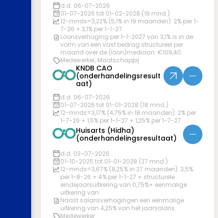
d.d. 06-07-2026
01-07-2026 tot 01-02-2028 (19 mnd.)
12-mnds=3,22% (5,1% in 19 maanden): 2% per 1-
7-26 + 3,1% per 1-1-27
Loonsverhoging per 1-1-2027 van 3,1% is in de
vorm van een vast bedrag structureel per
maand over de (loon)mediaan: €109,40.
Medewerker, Maatschappij
KNDB CAO
(onderhandelingsresult
aat)
d.d. 06-07-2026
01-07-2026 tot 01-01-2028 (18 mnd.)
12-mnds=3,17% (4,75% in 18 maanden): 2% per
1-7-26 + 1,5% per 1-1-27 + 1,25% per 1-7-27
Huisarts (Hidha)
(onderhandelingsresultaat)
d.d. 03-07-2026
01-10-2025 tot 01-01-2028 (27 mnd.)
12-mnds=3,67% (8,25% in 27 maanden): 3,5%
per 1-8-26 + 4% per 1-1-27 + structurele
eindejaarsuitkering van 0,75%+ eenmalige
uitkering van
Naast salarisverhogingen een eenmalige
uitkering van 4,25% van het jaarsalaris.
Medewerker