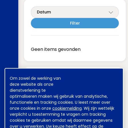
Datum
Geen items gevonden
Meest gezocht
Cookie
Om zowel de werking van
melding
deze website als onze
dienstverlening te
optimaliseren maken wij gebruik van analytische,
Achmea
Sweco
functionele en tracking cookies. U leest meer over
onze cookies in onze
cookiemelding
. Wij zijn wettelijk
Kinderovang
DSM
verplicht u toestemming te vragen om tracking
cookies te gebruiken omdat wij daarmee gegevens
Grondstoffen Energie en
over u verwerken. Uw keuze heeft effect op de