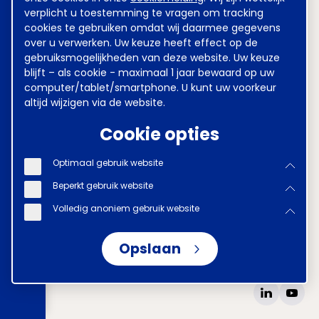
Kinderovang
DSM
verplicht u toestemming te vragen om tracking
cookies te gebruiken omdat wij daarmee gegevens
Grondstoffen Energie en
over u verwerken. Uw keuze heeft effect op de
Omgeving (GEO)
gebruiksmogelijkheden van deze website. Uw keuze
blijft – als cookie - maximaal 1 jaar bewaard op uw
Heineken
ABN AMRO
computer/tablet/smartphone. U kunt uw voorkeur
altijd wijzigen via de website.
Waterschappen
Cookie opties
Metaal en Techniek
VGZ
Optimaal gebruik website
Verzekeraars
Kunsteducatie
Beperkt gebruik website
Volledig anoniem gebruik website
Opslaan
Disclaimer
Voorwaarden
Privacy
Tel
070 850 86 00
Mail
werkgeverslijn@awvn.nl
Website
www.awvn.nl