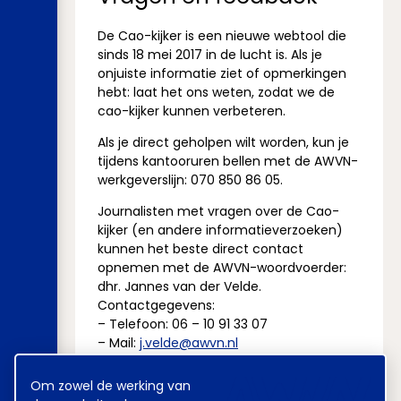
De Cao-kijker is een nieuwe webtool die
sinds 18 mei 2017 in de lucht is. Als je
onjuiste informatie ziet of opmerkingen
hebt: laat het ons weten, zodat we de
cao-kijker kunnen verbeteren.
Als je direct geholpen wilt worden, kun je
tijdens kantooruren bellen met de AWVN-
werkgeverslijn: 070 850 86 05.
Journalisten met vragen over de Cao-
kijker (en andere informatieverzoeken)
kunnen het beste direct contact
opnemen met de AWVN-woordvoerder:
dhr. Jannes van der Velde.
Contactgegevens:
– Telefoon: 06 – 10 91 33 07
– Mail:
j.velde@awvn.nl
Cookie
Om zowel de werking van
melding