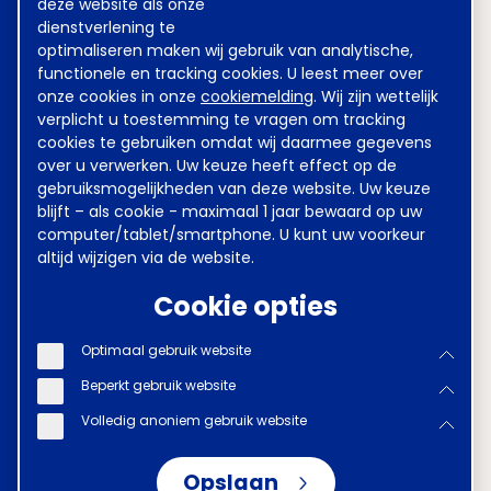
deze website als onze
Contactgegevens
dienstverlening te
AWVN
optimaliseren maken wij gebruik van analytische,
functionele en tracking cookies. U leest meer over
onze cookies in onze
cookiemelding
. Wij zijn wettelijk
– Telefoon: 070 850 86 00
verplicht u toestemming te vragen om tracking
– AWVN-werkgeverslijn: 070 850 86 05
cookies te gebruiken omdat wij daarmee gegevens
– Mail:
werkgeverslijn@awvn.nl
over u verwerken. Uw keuze heeft effect op de
gebruiksmogelijkheden van deze website. Uw keuze
blijft – als cookie - maximaal 1 jaar bewaard op uw
Adres AWVN
computer/tablet/smartphone. U kunt uw voorkeur
altijd wijzigen via de website.
– Bezoekadres: Bezuidenhoutseweg 12,
Cookie opties
2594 AV, Den Haag
– Postadres AWVN: Postbus 93050, 2509
Optimaal gebruik website
AB, Den Haag
Beperkt gebruik website
Volledig anoniem gebruik website
Opslaan
Disclaimer
Voorwaarden
Privacy