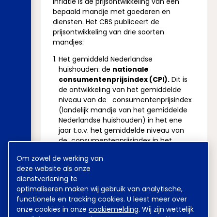
Inflatie is de prijsontwikkeling van een
bepaald mandje met goederen en
diensten. Het CBS publiceert de
prijsontwikkeling van drie soorten
mandjes:
Het gemiddeld Nederlandse
huishouden: de
nationale
consumentenprijsindex (CPI).
Dit is
de ontwikkeling van het gemiddelde
niveau van de consumentenprijsindex
(landelijk mandje van het gemiddelde
Nederlandse huishouden) in het ene
jaar t.o.v. het gemiddelde niveau van
de consumentenprijsindex in het
voorgaande jaar, in procenten.
Cookie
Om zowel de werking van
Idem als 1, maar dan zonder fiscale
melding
deze website als onze
overheidsmaatregelen:
CPI afgeleid
.
dienstverlening te
De afgeleide nationale
optimaliseren maken wij gebruik van analytische,
consumentenprijsindex
is de nationale
functionele en tracking cookies. U leest meer over
consumentenprijsindex
geschoond voor
onze cookies in onze
cookiemelding
. Wij zijn wettelijk
de invloed van kostprijsverhogende en