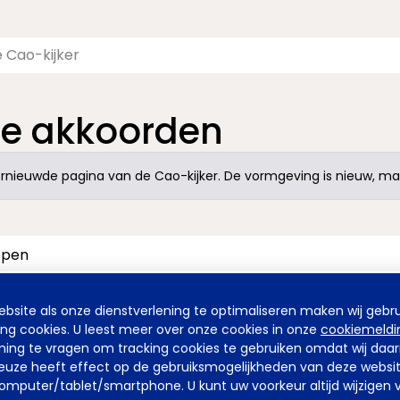
te akkoorden
nieuwde pagina van de Cao-kijker. De vormgeving is nieuw, maa
site als onze dienstverlening te optimaliseren maken wij gebru
ing cookies. U leest meer over onze cookies in onze
cookiemeldi
emming te vragen om tracking cookies te gebruiken omdat wij da
uze heeft effect op de gebruiksmogelijkheden van deze website. 
mputer/tablet/smartphone. U kunt uw voorkeur altijd wijzigen v