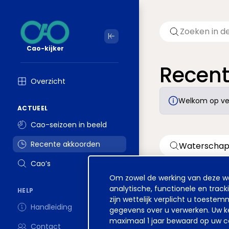
Cao-kijker
Recen
Overzicht
Welkom op ver
ACTUEEL
Cao-seizoen in beeld
Recente akkoorden
Cao’s
Cookie
Om zowel de werking van deze web
melding
analytische, functionele en track
Datum
HELP
zijn wettelijk verplicht u toest
Handleiding
gegevens over u verwerken. Uw ke
maximaal 1 jaar bewaard op uw co
Contact