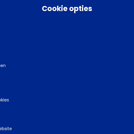
evonden
Cookie opties
ten
okies
arden
Privacy
Tel
070 850 86 00
Mail
werkgeverslijn@awvn.nl
Web
ebsite