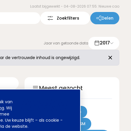
Laatst bijgewerkt -
04-08-2026 07:55: Nieuwe cao
Zoekfilters
Delen
2017
Jaar van getoonde data
r de vertrouwde inhoud is ongewijzigd.
Meest gezocht
ik van
ng
. Wij
Achmea
Sweco
armee
Uw keuze blijft – als cookie -
Kinderovang
DSM
ia de website.