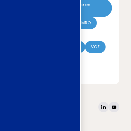
Grondstoffen Energie en
Omgeving (GEO)
Heineken
ABN AMRO
Waterschappen
Metaal en Techniek
VGZ
Verzekeraars
Kunsteducatie
site
www.awvn.nl