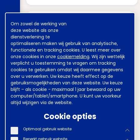
Meest gezocht
Cookie
Om zowel de werking van
melding
deze website als onze
dienstverlening te
optimaliseren maken wij gebruik van analytische,
Achmea
Sweco
functionele en tracking cookies. U leest meer over
onze cookies in onze
cookiemelding
. Wij zijn wettelijk
Kinderovang
DSM
verplicht u toestemming te vragen om tracking
cookies te gebruiken omdat wij daarmee gegevens
Grondstoffen Energie en
over u verwerken. Uw keuze heeft effect op de
Omgeving (GEO)
gebruiksmogelijkheden van deze website. Uw keuze
blijft – als cookie - maximaal 1 jaar bewaard op uw
Heineken
ABN AMRO
computer/tablet/smartphone. U kunt uw voorkeur
altijd wijzigen via de website.
Waterschappen
Cookie opties
Metaal en Techniek
VGZ
Optimaal gebruik website
Verzekeraars
Kunsteducatie
Beperkt gebruik website