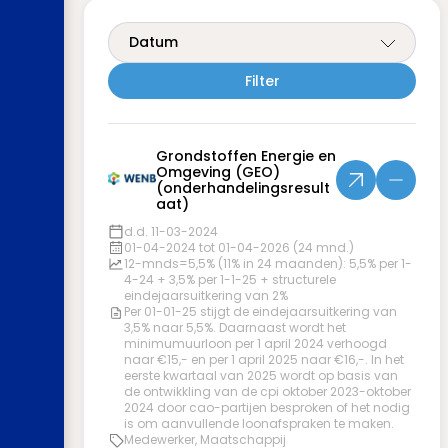
Datum
Grondstoffen Energie en
Omgeving (GEO)
(onderhandelingsresult
aat)
d.d. 11-03-2024
01-04-2024 tot 01-04-2026 (24 mnd.)
12-mnds=5,5% (11% in 24 maanden): 5,5% per 1-
4-24 + 3,5% per 1-1-25 + structurele
eindejaarsuitkering van 2%
Per 01-01-25 stijgt de eindejaarsuitkering van
3,5% naar 5,5%. Daarnaast wordt het
minimumuurloon per 1 april 2024 verhoogd
naar €15,- en per 1 april 2025 naar €16,-. In het
eerste kwartaal van 2025 wordt op basis van
de ontwikkling van de cpi oktober 2023-oktober
2024 door cao-partijen besproken of het nodig
is om aanvullende loonafspraken te maken.
Medewerker, Maatschappij