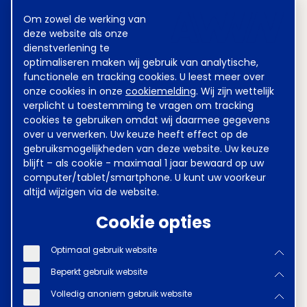
instemt met de aard en strekking van uw
Cookie
Om zowel de werking van
melding
afgeleide werk.
deze website als onze
Het is de bezoeker niet toegestaan om
dienstverlening te
met behulp van de cao-kijker
optimaliseren maken wij gebruik van analytische,
commerciële of niet-commerciële
functionele en tracking cookies. U leest meer over
advisering te bieden aan derden.
onze cookies in onze
cookiemelding
. Wij zijn wettelijk
verplicht u toestemming te vragen om tracking
Toegankelijkheid
cookies te gebruiken omdat wij daarmee gegevens
AWVN wil de informatie op deze website
over u verwerken. Uw keuze heeft effect op de
toegankelijk maken voor alle gebruikers.
gebruiksmogelijkheden van deze website. Uw keuze
Als u problemen ondervindt met het
blijft – als cookie - maximaal 1 jaar bewaard op uw
raadplegen van de website, laat het ons
computer/tablet/smartphone. U kunt uw voorkeur
dan s.v.p. weten met vermelding van de
altijd wijzigen via de website.
manier waarop u de website heeft
geraadpleegd (op welk apparaat?), de
Cookie opties
gebruikte internet browser en het
geconstateerde probleem:
Optimaal gebruik website
werkgeverslijn@awvn.nl
.
Beperkt gebruik website
Volledig anoniem gebruik website