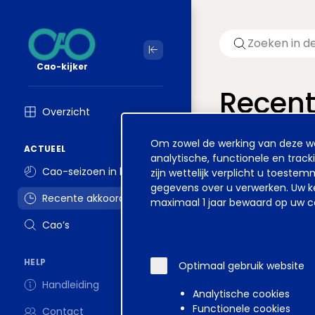
Cao-kijker
Recen
Overzicht
Welkom op ver
Cookie
Om zowel de werking van deze web
ACTUEEL
melding
analytische, functionele en track
Cao-seizoen in beeld
zijn wettelijk verplicht u toest
gegevens over u verwerken. Uw ke
Recente akkoorden
maximaal 1 jaar bewaard op uw co
Cao’s
Datum
HELP
Optimaal gebruik website
Handleiding
Analytische cookies
Functionele cookies
Contact