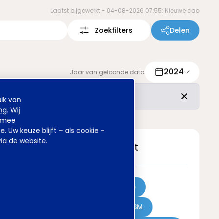
Laatst bijgewerkt -
04-08-2026 07:55: Nieuwe cao
Zoekfilters
Delen
2024
Jaar van getoonde data
r de vertrouwde inhoud is ongewijzigd.
ik van
ng
. Wij
armee
Uw keuze blijft – als cookie -
ia de website.
Meest gezocht
Achmea
Sweco
Kinderovang
DSM