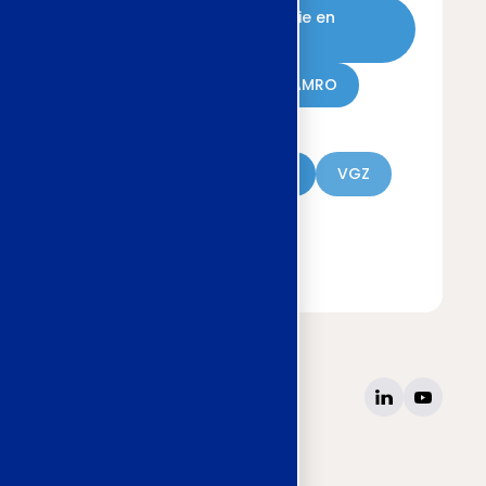
Grondstoffen Energie en
Omgeving (GEO)
Heineken
ABN AMRO
-10-25
Waterschappen
Metaal en Techniek
VGZ
Verzekeraars
Kunsteducatie
site
www.awvn.nl