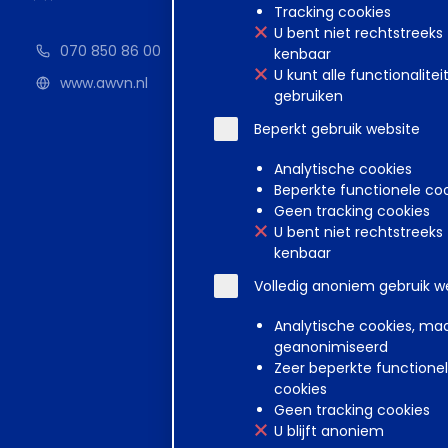
M&T: Gou
Tracking cookies
U bent niet rechtstreeks
070 850 86 00
d.d.
kenbaar
01-0
U kunt alle functionalitei
www.awvn.nl
12-m
gebruiken
Loon
Mede
Beperkt gebruik website
VGZ (on
Analytische cookies
d.d.
Beperkte functionele co
01-0
Geen tracking cookies
12-m
U bent niet rechtstreeks
Mede
kenbaar
Volledig anoniem gebruik w
Analytische cookies, ma
geanonimiseerd
Disclaimer
Voorwa
Zeer beperkte functione
cookies
Geen tracking cookies
U blijft anoniem