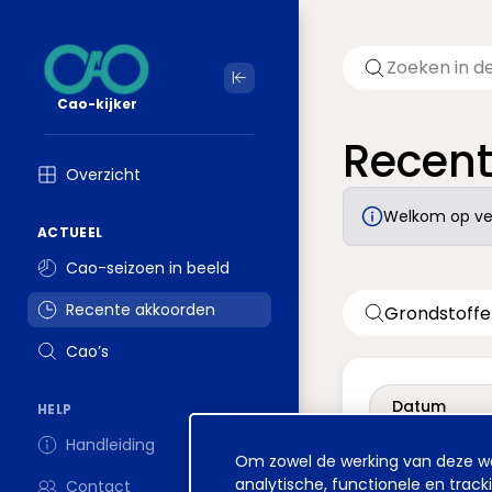
Cao-kijker
Recen
Overzicht
Welkom op ver
ACTUEEL
Cao-seizoen in beeld
Recente akkoorden
Cao’s
Datum
HELP
Handleiding
Cookie
Om zowel de werking van deze web
melding
analytische, functionele en track
Contact