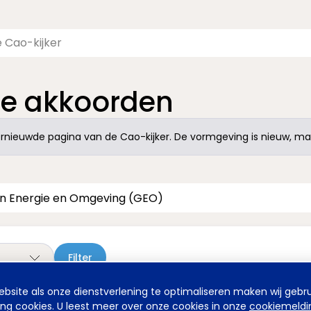
te akkoorden
nieuwde pagina van de Cao-kijker. De vormgeving is nieuw, maa
site als onze dienstverlening te optimaliseren maken wij gebru
ing cookies. U leest meer over onze cookies in onze
cookiemeldi