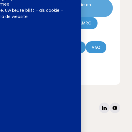
armee
Grondstoffen Energie en
Uw keuze blijft – als cookie -
Omgeving (GEO)
ia de website.
Heineken
ABN AMRO
Waterschappen
Metaal en Techniek
VGZ
Verzekeraars
Kunsteducatie
site
www.awvn.nl