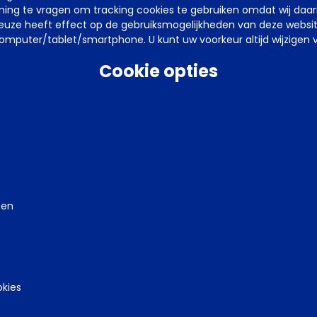
emming te vragen om tracking cookies te gebruiken omdat wij da
evonden
uze heeft effect op de gebruiksmogelijkheden van deze website. 
mputer/tablet/smartphone. U kunt uw voorkeur altijd wijzigen v
Cookie opties
ten
arden
Privacy
Tel
070 850 86 00
Mail
werkgeverslijn@awvn.nl
Web
okies