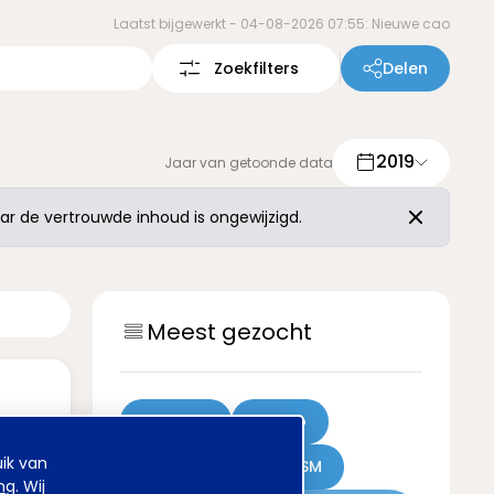
Laatst bijgewerkt -
04-08-2026 07:55: Nieuwe cao
Zoekfilters
Delen
2019
Jaar van getoonde data
r de vertrouwde inhoud is ongewijzigd.
Meest gezocht
Achmea
Sweco
ik van
Kinderovang
DSM
ng
. Wij