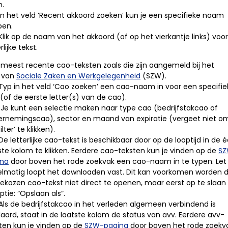
n.
 In het veld ‘Recent akkoord zoeken’ kun je een specifieke naam
pen.
 Klik op de naam van het akkoord (of op het vierkantje links) voo
rlijke tekst.
e meest recente cao-teksten zoals die zijn aangemeld bij het
e van
Sociale Zaken en Werkgelegenheid
(SZW).
 Typ in het veld ‘Cao zoeken’ een cao-naam in voor een specifie
(of de eerste letter(s) van de cao).
 Je kunt een selectie maken naar type cao (bedrijfstakcao of
rnemingscao), sector en maand van expiratie (vergeet niet o
ilter’ te klikken).
 De letterlijke cao-tekst is beschikbaar door op de looptijd in de 
ste kolom te klikken. Eerdere cao-teksten kun je vinden op de
SZ
ina
door boven het rode zoekvak een cao-naam in te typen. Let 
lmatig loopt het downloaden vast. Dit kan voorkomen worden 
ekozen cao-tekst niet direct te openen, maar eerst op te slaa
ptie: “Opslaan als”.
 Als de bedrijfstakcao in het verleden algemeen verbindend is
laard, staat in de laatste kolom de status van avv. Eerdere avv-
ten kun je vinden op de
SZW-pagina
door boven het rode zoekv