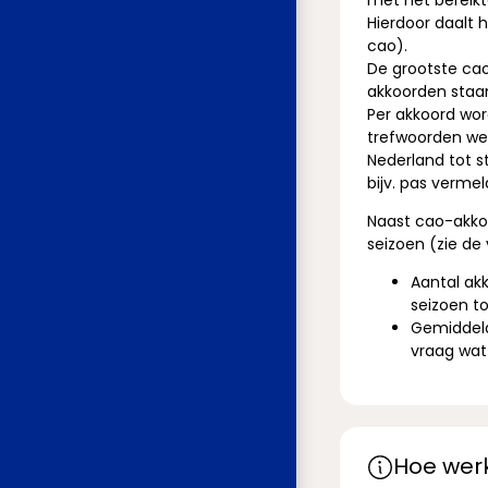
met het bereikt
Hierdoor daalt
cao).
De grootste ca
akkoorden staan
Per akkoord word
trefwoorden wee
Nederland tot s
bijv. pas verme
Naast cao-akko
seizoen (zie de 
Aantal ak
seizoen t
Gemiddeld
vraag wat 
Hoe werk