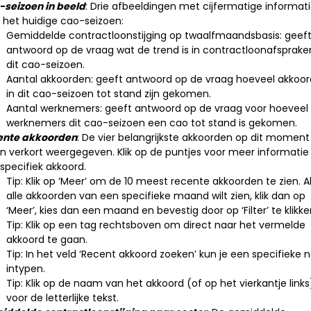
seizoen in beeld
: Drie afbeeldingen met cijfermatige informat
 het huidige cao-seizoen:
Gemiddelde contractloonstijging op twaalfmaandsbasis: geef
antwoord op de vraag wat de trend is in contractloonafsprake
dit cao-seizoen.
Aantal akkoorden: geeft antwoord op de vraag hoeveel akkoo
in dit cao-seizoen tot stand zijn gekomen.
Aantal werknemers: geeft antwoord op de vraag voor hoeveel
werknemers dit cao-seizoen een cao tot stand is gekomen.
ente akkoorden
: De vier belangrijkste akkoorden op dit moment
n verkort weergegeven. Klik op de puntjes voor meer informatie
specifiek akkoord.
Tip: Klik op ‘Meer’ om de 10 meest recente akkoorden te zien. Al
alle akkoorden van een specifieke maand wilt zien, klik dan op
‘Meer’, kies dan een maand en bevestig door op ‘Filter’ te klikke
Tip: Klik op een tag rechtsboven om direct naar het vermelde
akkoord te gaan.
Tip: In het veld ‘Recent akkoord zoeken’ kun je een specifieke
intypen.
Tip: Klik op de naam van het akkoord (of op het vierkantje links
voor de letterlijke tekst.