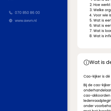
Hoe werkt
Welke orga
070 850 86 00
Voor wie i
Wat is ee
www.awvn.nl
Wat is ee
Wat is loo
Wat is infl
Wat is d
Cao-kijker is d
Bij de cao-kijk
onderhandelaars
cao-akkoorden z
ledenraadplegi
onder voorbeho