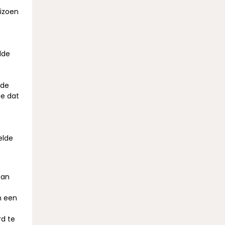
eizoen
lde
lde
ie dat
elde
aan
n een
rd te