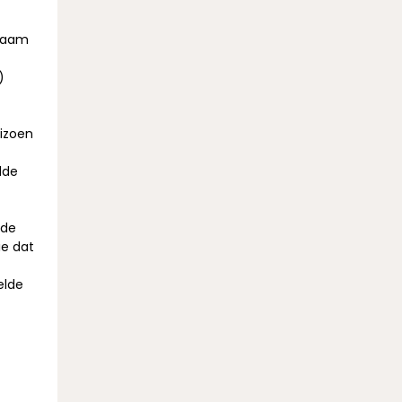
 naam
)
eizoen
lde
lde
ie dat
elde