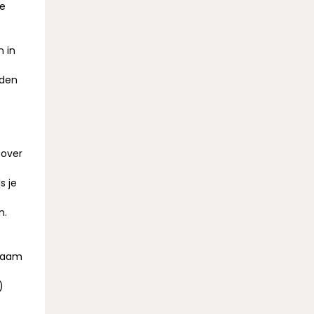
ie
t
n in
rden
 over
s je
n.
 naam
)