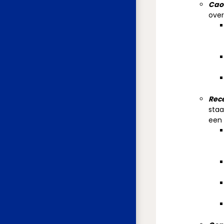
Cao-
over
Rec
staa
een 