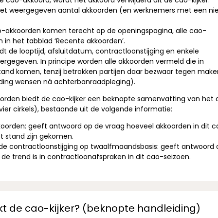
e cao-akkoord, wordt het akkoord verwijderd uit de cao-kijker.
 het weergegeven aantal akkoorden (en werknemers met een n
o-akkoorden komen terecht op de openingspagina, alle cao-
 in het tabblad ‘Recente akkoorden’.
t de looptijd, afsluitdatum, contractloonstijging en enkele
rgegeven. In principe worden alle akkoorden vermeld die in
tand komen, tenzij betrokken partijen daar bezwaar tegen make
lding wensen ná achterbanraadpleging).
orden biedt de cao-kijker een beknopte samenvatting van het 
vier cirkels), bestaande uit de volgende informatie:
koorden: geeft antwoord op de vraag hoeveel akkoorden in dit 
ot stand zijn gekomen.
e contractloonstijging op twaalfmaandsbasis: geeft antwoord 
de trend is in contractloonafspraken in dit cao-seizoen.
t de cao-kijker? (beknopte handleiding)