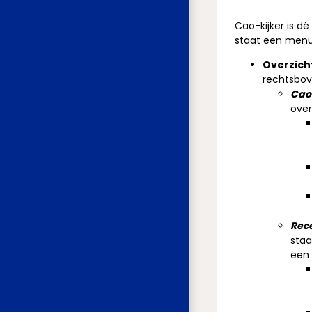
Cao-kijker is d
staat een menu
Overzich
rechtsbov
Cao-
over
Rec
staa
een 