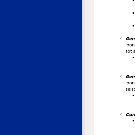
Gemi
loon
tot 
Gem
loon
seiz
Carr