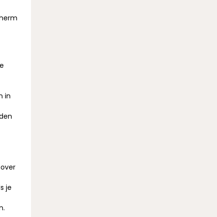
scherm
ie
t
n in
rden
 over
s je
n.