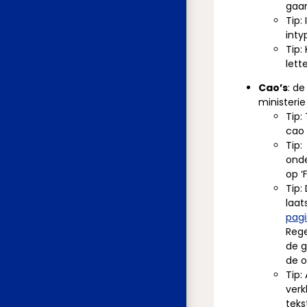
gaa
Tip:
inty
Tip:
lette
Cao’s
: d
ministeri
Tip:
cao 
Tip:
onde
op ‘F
Tip:
laat
pag
Rege
de g
de o
Tip:
verk
teks