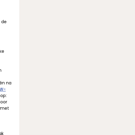
r de
ke
m
één na
W-
op:
door
n met
ak