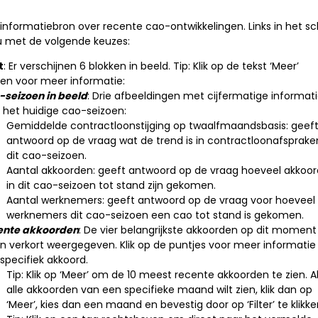
é informatiebron over recente cao-ontwikkelingen. Links in het 
 met de volgende keuzes:
t
: Er verschijnen 6 blokken in beeld. Tip: Klik op de tekst ‘Meer’
en voor meer informatie:
seizoen in beeld
: Drie afbeeldingen met cijfermatige informat
 het huidige cao-seizoen:
Gemiddelde contractloonstijging op twaalfmaandsbasis: geef
antwoord op de vraag wat de trend is in contractloonafsprake
dit cao-seizoen.
Aantal akkoorden: geeft antwoord op de vraag hoeveel akkoo
in dit cao-seizoen tot stand zijn gekomen.
Aantal werknemers: geeft antwoord op de vraag voor hoeveel
werknemers dit cao-seizoen een cao tot stand is gekomen.
ente akkoorden
: De vier belangrijkste akkoorden op dit moment
n verkort weergegeven. Klik op de puntjes voor meer informatie
specifiek akkoord.
Tip: Klik op ‘Meer’ om de 10 meest recente akkoorden te zien. Al
alle akkoorden van een specifieke maand wilt zien, klik dan op
‘Meer’, kies dan een maand en bevestig door op ‘Filter’ te klikke