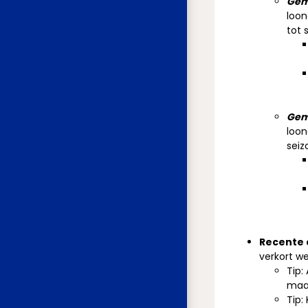
Gemi
loon
tot 
Gem
loon
seiz
Recente
verkort w
Tip:
maan
Tip: