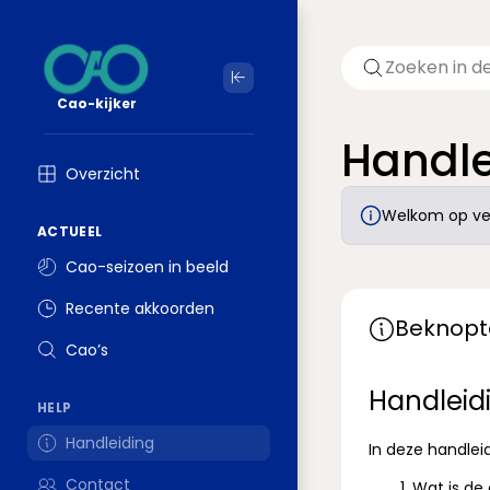
Cao-kijker
Handle
Overzicht
Welkom op ver
ACTUEEL
Cao-seizoen in beeld
Recente akkoorden
Beknopte
Cao’s
Handleid
HELP
Handleiding
In deze handle
Contact
Wat is de 