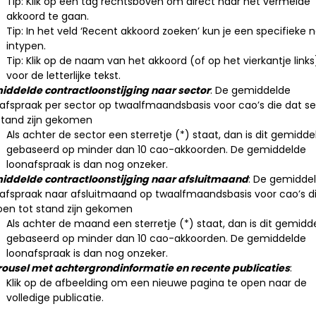
Tip: Klik op een tag rechtsboven om direct naar het vermelde
akkoord te gaan.
Tip: In het veld ‘Recent akkoord zoeken’ kun je een specifieke
intypen.
Tip: Klik op de naam van het akkoord (of op het vierkantje links
voor de letterlijke tekst.
ddelde contractloonstijging naar sector
: De gemiddelde
afspraak per sector op twaalfmaandsbasis voor cao’s die dat s
stand zijn gekomen
Als achter de sector een sterretje (*) staat, dan is dit gemidde
gebaseerd op minder dan 10 cao-akkoorden. De gemiddelde
loonafspraak is dan nog onzeker.
iddelde contractloonstijging naar afsluitmaand
: De gemidde
afspraak naar afsluitmaand op twaalfmaandsbasis voor cao’s d
oen tot stand zijn gekomen
Als achter de maand een sterretje (*) staat, dan is dit gemidd
gebaseerd op minder dan 10 cao-akkoorden. De gemiddelde
loonafspraak is dan nog onzeker.
ousel met achtergrondinformatie en recente publicaties
:
Klik op de afbeelding om een nieuwe pagina te open naar de
volledige publicatie.