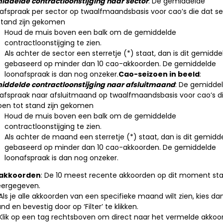
ddelde contractloonstijging naar sector
: De gemiddelde
afspraak per sector op twaalfmaandsbasis voor cao’s die dat s
stand zijn gekomen
Houd de muis boven een balk om de gemiddelde
contractloonstijging te zien.
Als achter de sector een sterretje (*) staat, dan is dit gemidde
gebaseerd op minder dan 10 cao-akkoorden. De gemiddelde
loonafspraak is dan nog onzeker.
Cao-seizoen in beeld
:
iddelde contractloonstijging naar afsluitmaand
: De gemidde
afspraak naar afsluitmaand op twaalfmaandsbasis voor cao’s d
oen tot stand zijn gekomen
Houd de muis boven een balk om de gemiddelde
contractloonstijging te zien.
Als achter de maand een sterretje (*) staat, dan is dit gemidd
gebaseerd op minder dan 10 cao-akkoorden. De gemiddelde
loonafspraak is dan nog onzeker.
 akkoorden
: De 10 meest recente akkoorden op dit moment st
eergegeven.
 Als je alle akkoorden van een specifieke maand wilt zien, kies da
d en bevestig door op ‘Filter’ te klikken.
 Klik op een tag rechtsboven om direct naar het vermelde akkoo