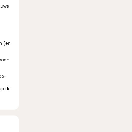
ieuwe
n (en
cao-
cao-
op de