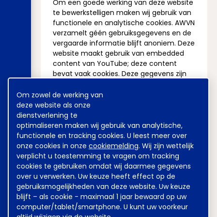
Om een goede werking van deze website
te bewerkstelligen maken wij gebruik van
functionele en analytische cookies. AWVN
verzamelt géén gebruiksgegevens en de
vergaarde informatie blijft anoniem. Deze
website maakt gebruik van embedded
content van YouTube; deze content
bevat vaak cookies. Deze gegevens zijn
voor AWVN niet inzichtelijk en AWVN heeft
Cookie
geen invloed op het plaatsen van deze
Om zowel de werking van
melding
cookies. Deze website maakt geen
deze website als onze
gebruik van advertising cookies van
dienstverlening te
derden.
optimaliseren maken wij gebruik van analytische,
functionele en tracking cookies. U leest meer over
Wat is een cookie?
onze cookies in onze
cookiemelding
. Wij zijn wettelijk
Een cookie is een informatiebestand dat
verplicht u toestemming te vragen om tracking
onze website plaatst op uw computer,
cookies te gebruiken omdat wij daarmee gegevens
tablet of telefoon (“apparaat”) waarmee
over u verwerken. Uw keuze heeft effect op de
je deze website bezoekt. Functionele
gebruiksmogelijkheden van deze website. Uw keuze
cookies zijn nodig voor een goede werking
blijft – als cookie - maximaal 1 jaar bewaard op uw
van de website. Analytische cookies
computer/tablet/smartphone. U kunt uw voorkeur
gebruiken wij om de kwaliteit en de