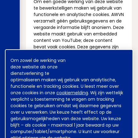
Om een goede werking van deze website
te bewerkstelligen maken wij gebruik van
functionele en analytische cookies. AWVN
verzamelt géén gebruiksgegevens en de
vergaarde informatie blijft anoniem. Deze
website maakt gebruik van embedded
content van YouTube; deze content
bevat vaak cookies. Deze gegevens zijn
voor AWVN niet inzichtelijk en AWVN heeft
Cookie
geen invloed op het plaatsen van deze
Om zowel de werking van
melding
cookies. Deze website maakt geen
deze website als onze
gebruik van advertising cookies van
dienstverlening te
derden.
optimaliseren maken wij gebruik van analytische,
functionele en tracking cookies. U leest meer over
Wat is een cookie?
onze cookies in onze
cookiemelding
. Wij zijn wettelijk
Een cookie is een informatiebestand dat
verplicht u toestemming te vragen om tracking
onze website plaatst op uw computer,
cookies te gebruiken omdat wij daarmee gegevens
tablet of telefoon (“apparaat”) waarmee
over u verwerken. Uw keuze heeft effect op de
je deze website bezoekt. Functionele
gebruiksmogelijkheden van deze website. Uw keuze
cookies zijn nodig voor een goede werking
blijft – als cookie - maximaal 1 jaar bewaard op uw
van de website. Analytische cookies
computer/tablet/smartphone. U kunt uw voorkeur
gebruiken wij om de kwaliteit en de