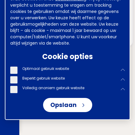
verplicht u toestemming te vragen om tracking
cookies te gebruiken omdat wij daarmee gegevens
over u verwerken. Uw keuze heeft effect op de
gebruiksmogelijkheden van deze website. Uw keuze
blijft – als cookie - maximaal 1 jaar bewaard op uw
Voer uw zoekopdracht in
computer/tablet/smartphone. U kunt uw voorkeur
altijd wijzigen via de website.
Cookie opties
Disclaimer
Voorwaarden
Privacy
Optimaal gebruik website
Tel
070 850 86 00
Mail
werkgeverslijn@awvn.nl
Website
www.awvn.nl
Beperkt gebruik website
Volledig anoniem gebruik website
Opslaan