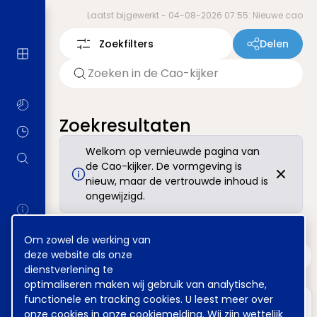
Laatst bijgewerkt -
04-08-2026 07:55: Nieuwe cao
Zoekfilters
Delen
Zoekresultaten
Welkom op vernieuwde pagina van
de Cao-kijker. De vormgeving is
nieuw, maar de vertrouwde inhoud is
ongewijzigd.
Cookie
Om zowel de werking van
melding
deze website als onze
dienstverlening te
optimaliseren maken wij gebruik van analytische,
functionele en tracking cookies. U leest meer over
onze cookies in onze
cookiemelding
. Wij zijn wettelijk
Selecteer type