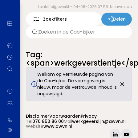
Laatst bijgewerkt -
04-08-2026 07:55: Nieuwe cao
Zoekfilters
Delen
Tag:
<span>werkgeverstientje</s
Welkom op vernieuwde pagina van
de Cao-kijker. De vormgeving is
nieuw, maar de vertrouwde inhoud is
ongewijzigd.
Disclaimer
Voorwaarden
Privacy
Tel
070 850 86 00
Mail
werkgeverslijn@awvn.nl
Website
www.awvn.nl