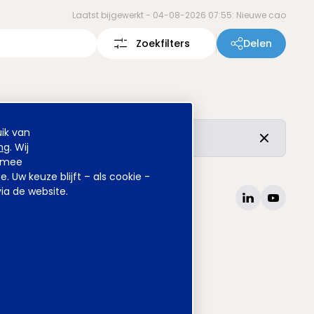
Laatst bijgewerkt -
04-08-2026 07:55: Nieuwe cao
Zoekfilters
Delen
>
ik van
r de vertrouwde inhoud is ongewijzigd.
ng
. Wij
armee
Uw keuze blijft – als cookie -
ia de website.
site
www.awvn.nl