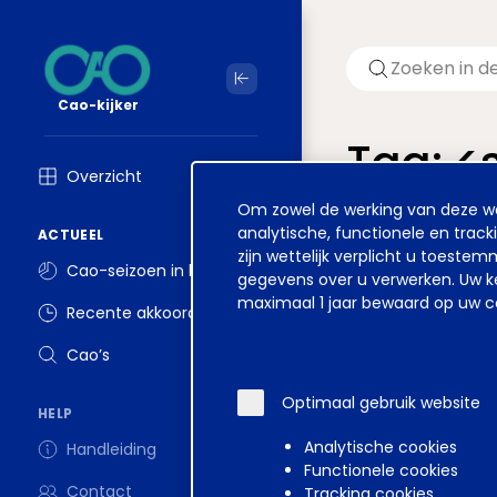
Cao-kijker
Tag: 
Overzicht
Cookie
Om zowel de werking van deze web
Welkom op ver
melding
analytische, functionele en track
ACTUEEL
zijn wettelijk verplicht u toest
Cao-seizoen in beeld
gegevens over u verwerken. Uw ke
maximaal 1 jaar bewaard op uw co
Recente akkoorden
Disclaimer
Voorwa
Cao’s
Optimaal gebruik website
HELP
Analytische cookies
Handleiding
Functionele cookies
Contact
Tracking cookies