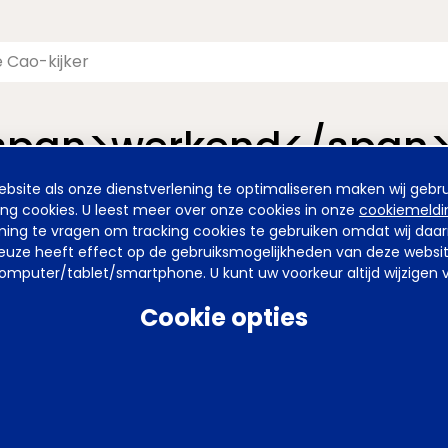
<span>werkend</span
site als onze dienstverlening te optimaliseren maken wij gebru
nieuwde pagina van de Cao-kijker. De vormgeving is nieuw, maa
ing cookies. U leest meer over onze cookies in onze
cookiemeldi
emming te vragen om tracking cookies te gebruiken omdat wij da
uze heeft effect op de gebruiksmogelijkheden van deze website. 
mputer/tablet/smartphone. U kunt uw voorkeur altijd wijzigen v
arden
Privacy
Tel
070 850 86 00
Mail
werkgeverslijn@awvn.nl
Web
Cookie opties