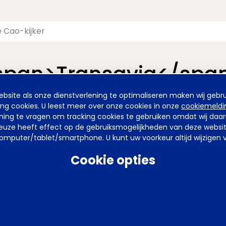
<span>Transavia</spa
site als onze dienstverlening te optimaliseren maken wij gebru
nieuwde pagina van de Cao-kijker. De vormgeving is nieuw, maa
ing cookies. U leest meer over onze cookies in onze
cookiemeldi
emming te vragen om tracking cookies te gebruiken omdat wij da
uze heeft effect op de gebruiksmogelijkheden van deze website. 
mputer/tablet/smartphone. U kunt uw voorkeur altijd wijzigen v
arden
Privacy
Tel
070 850 86 00
Mail
werkgeverslijn@awvn.nl
Web
Cookie opties