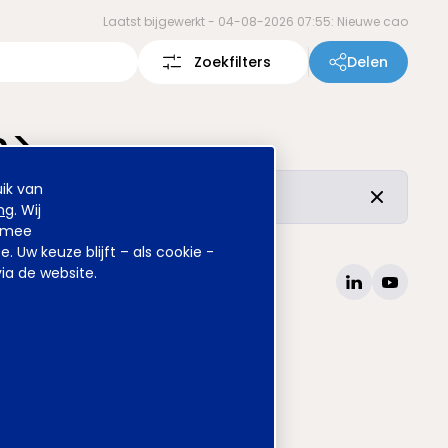
Laatst bijgewerkt -
04-08-2026 07:55: Nieuwe cao
Zoekfilters
Delen
n>
ik van
r de vertrouwde inhoud is ongewijzigd.
ng
. Wij
armee
Uw keuze blijft – als cookie -
ia de website.
site
www.awvn.nl