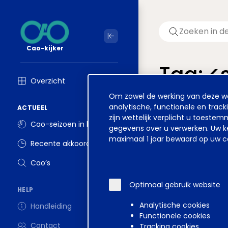
Cao-kijker
Tag: 
Overzicht
Cookie
Om zowel de werking van deze web
Welkom op ver
melding
analytische, functionele en track
ACTUEEL
zijn wettelijk verplicht u toest
Cao-seizoen in beeld
gegevens over u verwerken. Uw ke
maximaal 1 jaar bewaard op uw co
Recente akkoorden
Disclaimer
Voorwa
Cao’s
Optimaal gebruik website
HELP
Analytische cookies
Handleiding
Functionele cookies
Contact
Tracking cookies