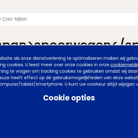
<span>spoorwegen</s
site als onze dienstverlening te optimaliseren maken wij gebru
nieuwde pagina van de Cao-kijker. De vormgeving is nieuw, maa
ing cookies. U leest meer over onze cookies in onze
cookiemeldi
emming te vragen om tracking cookies te gebruiken omdat wij da
uze heeft effect op de gebruiksmogelijkheden van deze website. 
mputer/tablet/smartphone. U kunt uw voorkeur altijd wijzigen v
arden
Privacy
Tel
070 850 86 00
Mail
werkgeverslijn@awvn.nl
Web
Cookie opties