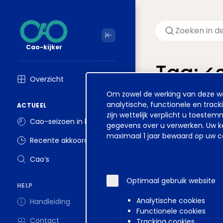
Cao-kijker
Tag: 
Overzicht
Cookie
Om zowel de werking van deze web
Welkom op ver
melding
analytische, functionele en track
ACTUEEL
zijn wettelijk verplicht u toest
Cao-seizoen in beeld
gegevens over u verwerken. Uw ke
maximaal 1 jaar bewaard op uw co
Recente akkoorden
Disclaimer
Voorwa
Cao’s
Optimaal gebruik website
HELP
Analytische cookies
Handleiding
Functionele cookies
Contact
Tracking cookies