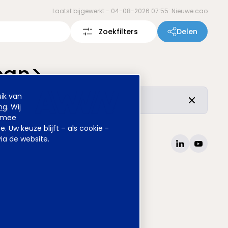
Laatst bijgewerkt -
04-08-2026 07:55: Nieuwe cao
Zoekfilters
Delen
pan>
ik van
r de vertrouwde inhoud is ongewijzigd.
ng
. Wij
armee
Uw keuze blijft – als cookie -
ia de website.
site
www.awvn.nl