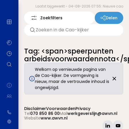
Laatst bijgewerkt -
04-08-2026 07:55: Nieuwe cao
Zoekfilters
Delen
Tag: <span>speerpunten
arbeidsvoorwaardennota</s
Welkom op vernieuwde pagina van
de Cao-kijker. De vormgeving is
nieuw, maar de vertrouwde inhoud is
ongewijzigd.
Disclaimer
Voorwaarden
Privacy
Tel
070 850 86 00
Mail
werkgeverslijn@awvn.nl
Website
www.awvn.nl