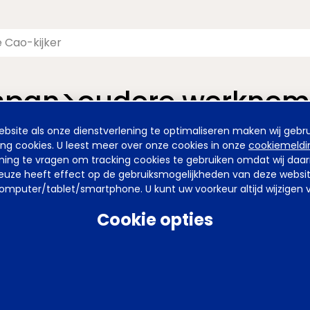
<span>oudere werknem
site als onze dienstverlening te optimaliseren maken wij gebru
nieuwde pagina van de Cao-kijker. De vormgeving is nieuw, maa
ing cookies. U leest meer over onze cookies in onze
cookiemeldi
emming te vragen om tracking cookies te gebruiken omdat wij da
uze heeft effect op de gebruiksmogelijkheden van deze website. 
mputer/tablet/smartphone. U kunt uw voorkeur altijd wijzigen v
arden
Privacy
Tel
070 850 86 00
Mail
werkgeverslijn@awvn.nl
Web
Cookie opties