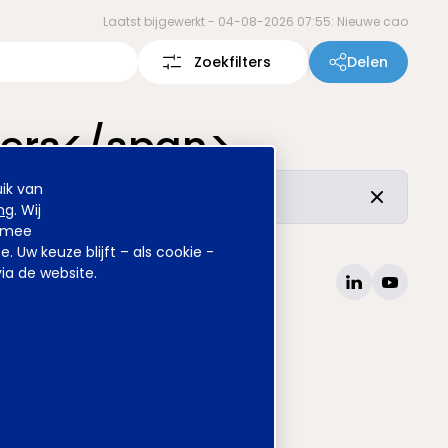
Laatst bijgewerkt -
04-08-2026 07:55: Nieuwe cao
Zoekfilters
Delen
ers</span>
ik van
r de vertrouwde inhoud is ongewijzigd.
ng
. Wij
armee
Uw keuze blijft – als cookie -
ia de website.
site
www.awvn.nl