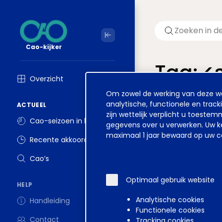
Cao-kijker
Tag: 
Overzicht
Cookie
Om zowel de werking van deze web
Welkom op ver
melding
analytische, functionele en track
ACTUEEL
zijn wettelijk verplicht u toest
Cao-seizoen in beeld
gegevens over u verwerken. Uw ke
maximaal 1 jaar bewaard op uw co
Recente akkoorden
Disclaimer
Voorwa
Cao’s
Optimaal gebruik website
HELP
Analytische cookies
Handleiding
Functionele cookies
Contact
Tracking cookies