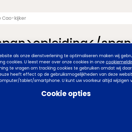
span>opleiding</span
site als onze dienstverlening te optimaliseren maken wij gebru
nieuwde pagina van de Cao-kijker. De vormgeving is nieuw, maa
ing cookies. U leest meer over onze cookies in onze
cookiemeldi
emming te vragen om tracking cookies te gebruiken omdat wij da
uze heeft effect op de gebruiksmogelijkheden van deze website. 
mputer/tablet/smartphone. U kunt uw voorkeur altijd wijzigen v
arden
Privacy
Tel
070 850 86 00
Mail
werkgeverslijn@awvn.nl
Web
Cookie opties