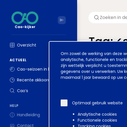
Cao-kijker
Tag: <
Overzicht
Cookie
Om zowel de werking van deze web
Welkom op ver
melding
analytische, functionele en track
ACTUEEL
zijn wettelijk verplicht u toest
Cao-seizoen in beeld
gegevens over u verwerken. Uw ke
maximaal 1 jaar bewaard op uw co
Recente akkoorden
Disclaimer
Voorwa
Cao’s
Optimaal gebruik website
HELP
Analytische cookies
Handleiding
Functionele cookies
Contact
Tracking cookies