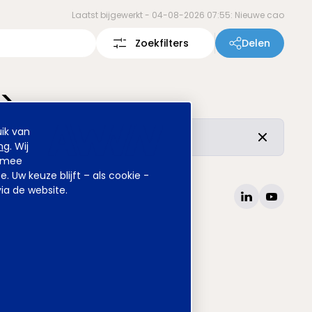
Laatst bijgewerkt -
04-08-2026 07:55: Nieuwe cao
Zoekfilters
Delen
>
ik van
r de vertrouwde inhoud is ongewijzigd.
ng
. Wij
armee
Uw keuze blijft – als cookie -
ia de website.
site
www.awvn.nl