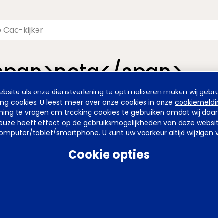
<span>nota</span>
site als onze dienstverlening te optimaliseren maken wij gebru
nieuwde pagina van de Cao-kijker. De vormgeving is nieuw, maa
ing cookies. U leest meer over onze cookies in onze
cookiemeldi
emming te vragen om tracking cookies te gebruiken omdat wij da
uze heeft effect op de gebruiksmogelijkheden van deze website. 
mputer/tablet/smartphone. U kunt uw voorkeur altijd wijzigen v
arden
Privacy
Tel
070 850 86 00
Mail
werkgeverslijn@awvn.nl
Web
Cookie opties