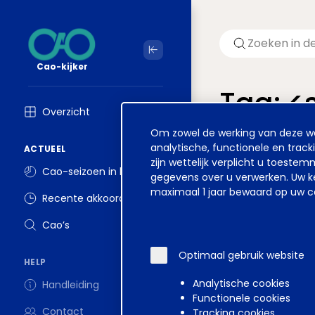
Cao-kijker
Tag: 
Overzicht
Cookie
Om zowel de werking van deze web
Welkom op ver
melding
analytische, functionele en track
ACTUEEL
zijn wettelijk verplicht u toest
Cao-seizoen in beeld
gegevens over u verwerken. Uw ke
maximaal 1 jaar bewaard op uw co
Recente akkoorden
Disclaimer
Voorwa
Cao’s
Optimaal gebruik website
HELP
Analytische cookies
Handleiding
Functionele cookies
Contact
Tracking cookies