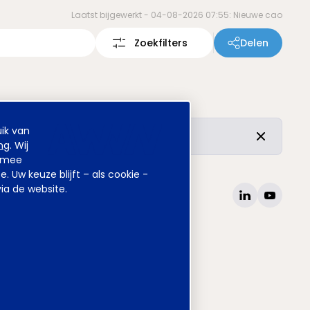
Laatst bijgewerkt -
04-08-2026 07:55: Nieuwe cao
Zoekfilters
Delen
ik van
r de vertrouwde inhoud is ongewijzigd.
ng
. Wij
armee
Uw keuze blijft – als cookie -
ia de website.
site
www.awvn.nl