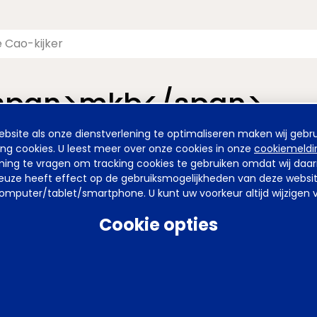
<span>mkb</span>
site als onze dienstverlening te optimaliseren maken wij gebru
nieuwde pagina van de Cao-kijker. De vormgeving is nieuw, maa
ing cookies. U leest meer over onze cookies in onze
cookiemeldi
emming te vragen om tracking cookies te gebruiken omdat wij da
uze heeft effect op de gebruiksmogelijkheden van deze website. 
mputer/tablet/smartphone. U kunt uw voorkeur altijd wijzigen v
arden
Privacy
Tel
070 850 86 00
Mail
werkgeverslijn@awvn.nl
Web
Cookie opties