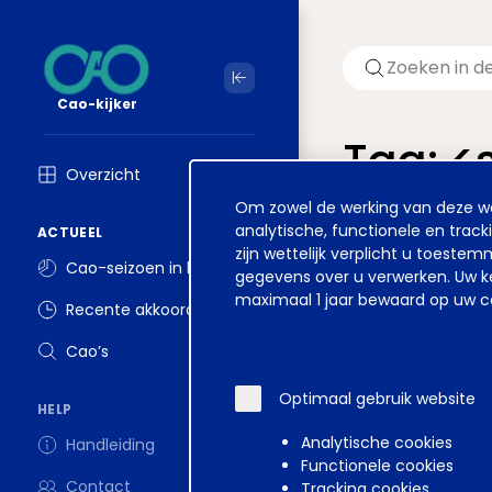
Cao-kijker
Tag: 
Overzicht
Cookie
Om zowel de werking van deze web
Welkom op ver
melding
analytische, functionele en track
ACTUEEL
zijn wettelijk verplicht u toest
Cao-seizoen in beeld
gegevens over u verwerken. Uw ke
maximaal 1 jaar bewaard op uw co
Recente akkoorden
Disclaimer
Voorwa
Cao’s
Optimaal gebruik website
HELP
Analytische cookies
Handleiding
Functionele cookies
Contact
Tracking cookies