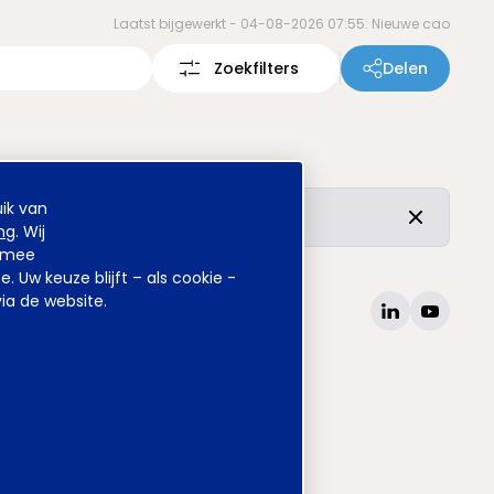
Laatst bijgewerkt -
04-08-2026 07:55: Nieuwe cao
Zoekfilters
Delen
ik van
r de vertrouwde inhoud is ongewijzigd.
ng
. Wij
armee
Uw keuze blijft – als cookie -
ia de website.
site
www.awvn.nl