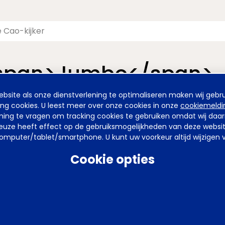
<span>Jumbo</span>
site als onze dienstverlening te optimaliseren maken wij gebru
nieuwde pagina van de Cao-kijker. De vormgeving is nieuw, maa
ing cookies. U leest meer over onze cookies in onze
cookiemeldi
emming te vragen om tracking cookies te gebruiken omdat wij da
uze heeft effect op de gebruiksmogelijkheden van deze website. 
mputer/tablet/smartphone. U kunt uw voorkeur altijd wijzigen v
arden
Privacy
Tel
070 850 86 00
Mail
werkgeverslijn@awvn.nl
Web
Cookie opties