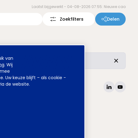
Laatst bijgewerkt -
04-08-2026 07:55: Nieuwe cao
Zoekfilters
Delen
ik van
r de vertrouwde inhoud is ongewijzigd.
ng
. Wij
armee
Uw keuze blijft – als cookie -
ia de website.
site
www.awvn.nl