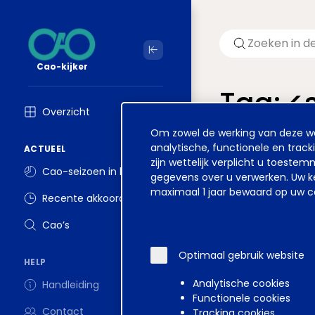
Cao-kijker
Tag: 
Overzicht
Cookie
Om zowel de werking van deze web
Welkom op ver
melding
analytische, functionele en track
ACTUEEL
zijn wettelijk verplicht u toest
Cao-seizoen in beeld
gegevens over u verwerken. Uw ke
maximaal 1 jaar bewaard op uw co
Recente akkoorden
Disclaimer
Voorwa
Cao’s
Optimaal gebruik website
HELP
Analytische cookies
Handleiding
Functionele cookies
Contact
Tracking cookies