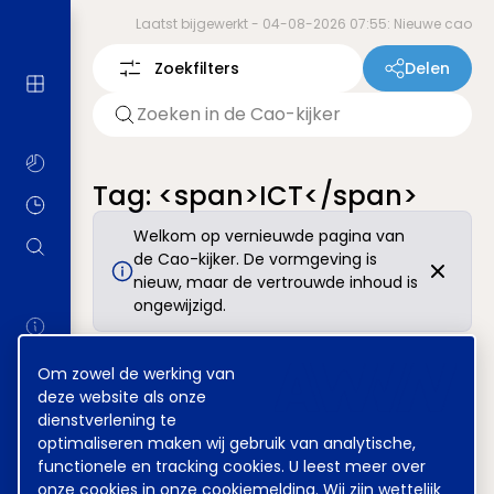
Laatst bijgewerkt -
04-08-2026 07:55: Nieuwe cao
Zoekfilters
Delen
Tag: <span>ICT</span>
Welkom op vernieuwde pagina van
de Cao-kijker. De vormgeving is
nieuw, maar de vertrouwde inhoud is
ongewijzigd.
Cookie
Om zowel de werking van
Disclaimer
Voorwaarden
Privacy
melding
deze website als onze
Tel
070 850 86 00
Mail
werkgeverslijn@awvn.nl
dienstverlening te
Website
www.awvn.nl
optimaliseren maken wij gebruik van analytische,
functionele en tracking cookies. U leest meer over
onze cookies in onze
cookiemelding
. Wij zijn wettelijk