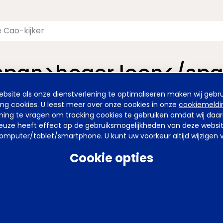
<span>hoger loon</sp
site als onze dienstverlening te optimaliseren maken wij gebru
nieuwde pagina van de Cao-kijker. De vormgeving is nieuw, maa
ing cookies. U leest meer over onze cookies in onze
cookiemeldi
emming te vragen om tracking cookies te gebruiken omdat wij da
uze heeft effect op de gebruiksmogelijkheden van deze website. 
mputer/tablet/smartphone. U kunt uw voorkeur altijd wijzigen v
arden
Privacy
Tel
070 850 86 00
Mail
werkgeverslijn@awvn.nl
Web
Cookie opties