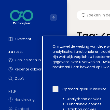
Cao-kijker
Tag: 
Overzicht
Cookie
Om zowel de werking van deze web
Welkom op ver
melding
analytische, functionele en track
ACTUEEL
zijn wettelijk verplicht u toest
Cao-seizoen in beeld
gegevens over u verwerken. Uw ke
maximaal 1 jaar bewaard op uw co
Recente akkoorden
Disclaimer
Voorwa
Cao’s
Optimaal gebruik website
HELP
Analytische cookies
Handleiding
Functionele cookies
Contact
Tracking cookies