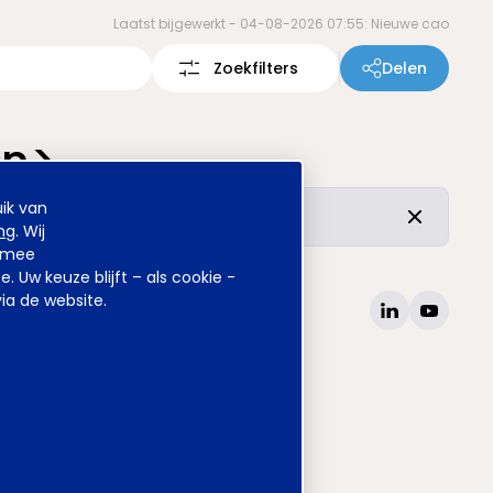
Laatst bijgewerkt -
04-08-2026 07:55: Nieuwe cao
Zoekfilters
Delen
an>
ik van
r de vertrouwde inhoud is ongewijzigd.
ng
. Wij
armee
Uw keuze blijft – als cookie -
ia de website.
site
www.awvn.nl