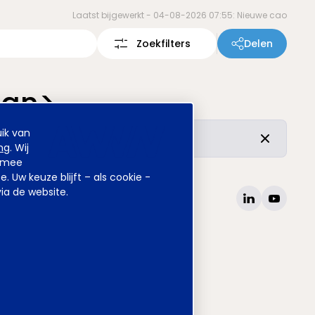
Laatst bijgewerkt -
04-08-2026 07:55: Nieuwe cao
Zoekfilters
Delen
pan>
ik van
r de vertrouwde inhoud is ongewijzigd.
ng
. Wij
armee
Uw keuze blijft – als cookie -
ia de website.
site
www.awvn.nl