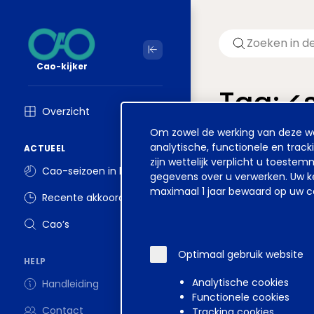
Cao-kijker
Tag: 
Overzicht
Cookie
Om zowel de werking van deze web
Welkom op ver
melding
analytische, functionele en track
ACTUEEL
zijn wettelijk verplicht u toest
Cao-seizoen in beeld
gegevens over u verwerken. Uw ke
maximaal 1 jaar bewaard op uw co
Recente akkoorden
Disclaimer
Voorwa
Cao’s
Optimaal gebruik website
HELP
Analytische cookies
Handleiding
Functionele cookies
Contact
Tracking cookies