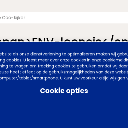
<span>FNV-looneis</s
site als onze dienstverlening te optimaliseren maken wij gebru
nieuwde pagina van de Cao-kijker. De vormgeving is nieuw, maa
ing cookies. U leest meer over onze cookies in onze
cookiemeldi
emming te vragen om tracking cookies te gebruiken omdat wij da
uze heeft effect op de gebruiksmogelijkheden van deze website. 
mputer/tablet/smartphone. U kunt uw voorkeur altijd wijzigen v
arden
Privacy
Tel
070 850 86 00
Mail
werkgeverslijn@awvn.nl
Web
Cookie opties