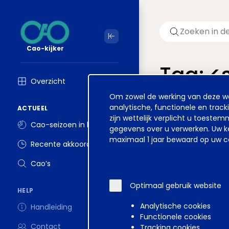
Cao-kijker
Tag: <
Overzicht
Cookie
Om zowel de werking van deze web
Welkom op ver
melding
analytische, functionele en track
ACTUEEL
zijn wettelijk verplicht u toest
Cao-seizoen in beeld
gegevens over u verwerken. Uw ke
maximaal 1 jaar bewaard op uw co
Recente akkoorden
Disclaimer
Voorwa
Cao’s
Optimaal gebruik website
HELP
Analytische cookies
Handleiding
Functionele cookies
Contact
Tracking cookies