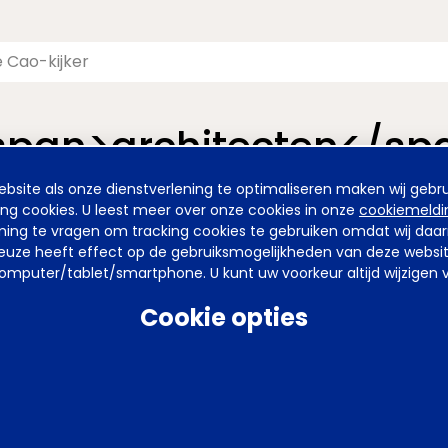
span>architecten</sp
site als onze dienstverlening te optimaliseren maken wij gebru
nieuwde pagina van de Cao-kijker. De vormgeving is nieuw, maa
ing cookies. U leest meer over onze cookies in onze
cookiemeldi
emming te vragen om tracking cookies te gebruiken omdat wij da
uze heeft effect op de gebruiksmogelijkheden van deze website. 
mputer/tablet/smartphone. U kunt uw voorkeur altijd wijzigen v
arden
Privacy
Tel
070 850 86 00
Mail
werkgeverslijn@awvn.nl
Web
Cookie opties