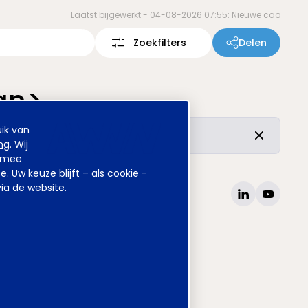
Laatst bijgewerkt -
04-08-2026 07:55: Nieuwe cao
Zoekfilters
Delen
an>
ik van
r de vertrouwde inhoud is ongewijzigd.
ng
. Wij
armee
Uw keuze blijft – als cookie -
ia de website.
site
www.awvn.nl