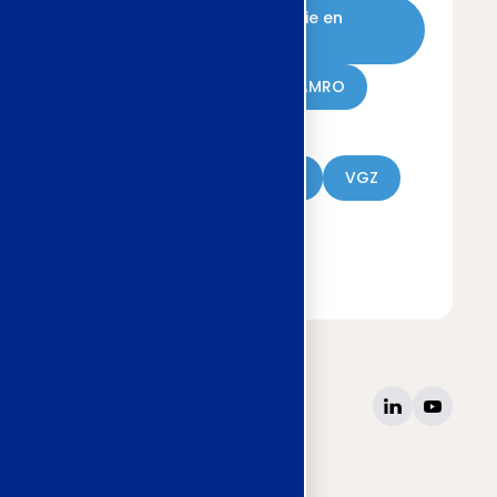
Grondstoffen Energie en
Omgeving (GEO)
Heineken
ABN AMRO
Waterschappen
Metaal en Techniek
VGZ
Verzekeraars
Kunsteducatie
site
www.awvn.nl