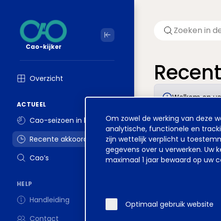
Cao-kijker
Recen
Overzicht
Welkom op ver
ACTUEEL
Cookie
Om zowel de werking van deze web
Cao-seizoen in beeld
melding
analytische, functionele en track
Recente akkoorden
zijn wettelijk verplicht u toest
gegevens over u verwerken. Uw ke
Cao’s
maximaal 1 jaar bewaard op uw co
Datum
HELP
Handleiding
Optimaal gebruik website
Contact