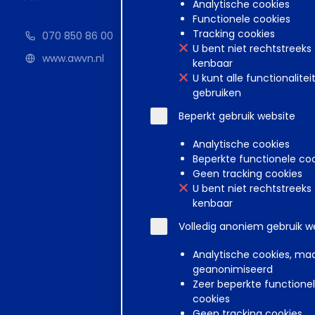
Analytische cookies
Sweco (
Functionele cookies
Tracking cookies
070 850 86 00
d.d.
01-0
U bent niet rechtstreeks
www.awvn.nl
12-m
kenbaar
Per 
U kunt alle functionalitei
aang
gebruiken
Med
Beperkt gebruik website
Analytische cookies
Beperkte functionele co
Geen tracking cookies
U bent niet rechtstreeks
kenbaar
Volledig anoniem gebruik w
Analytische cookies, ma
Disclaimer
Voorwa
geanonimiseerd
Zeer beperkte functione
cookies
Geen tracking cookies