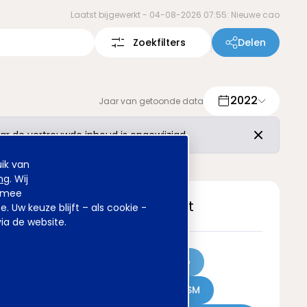
Laatst bijgewerkt -
04-08-2026 07:55: Nieuwe cao
Zoekfilters
Delen
2022
Jaar van getoonde data
r de vertrouwde inhoud is ongewijzigd.
ik van
ng
. Wij
armee
Meest gezocht
Uw keuze blijft – als cookie -
ia de website.
Achmea
Sweco
Kinderovang
DSM