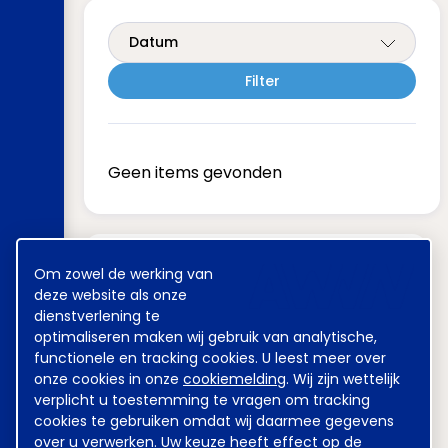
Datum
Geen items gevonden
Meest gezocht
Cookie
Om zowel de werking van
melding
deze website als onze
dienstverlening te
optimaliseren maken wij gebruik van analytische,
Achmea
Sweco
functionele en tracking cookies. U leest meer over
onze cookies in onze
cookiemelding
. Wij zijn wettelijk
Kinderovang
DSM
verplicht u toestemming te vragen om tracking
cookies te gebruiken omdat wij daarmee gegevens
Grondstoffen Energie en
over u verwerken. Uw keuze heeft effect op de