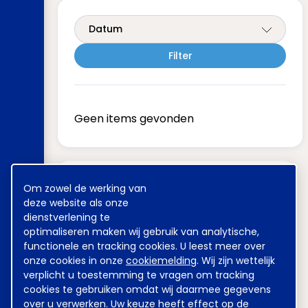
Datum
Geen items gevonden
Meest gezocht
Cookie
Om zowel de werking van
melding
deze website als onze
dienstverlening te
optimaliseren maken wij gebruik van analytische,
Achmea
Sweco
functionele en tracking cookies. U leest meer over
onze cookies in onze
cookiemelding
. Wij zijn wettelijk
Kinderovang
DSM
verplicht u toestemming te vragen om tracking
cookies te gebruiken omdat wij daarmee gegevens
Grondstoffen Energie en
over u verwerken. Uw keuze heeft effect op de