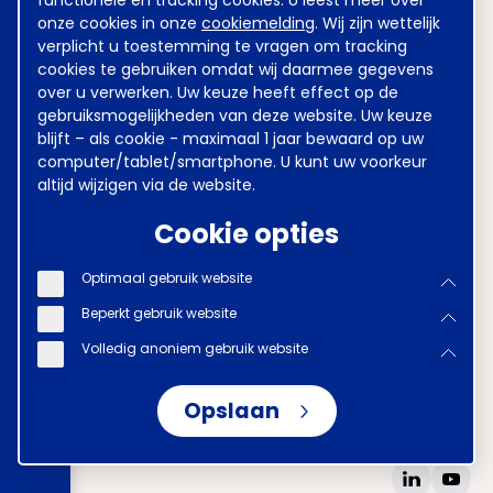
functionele en tracking cookies. U leest meer over
onze cookies in onze
cookiemelding
. Wij zijn wettelijk
Kinderovang
DSM
verplicht u toestemming te vragen om tracking
cookies te gebruiken omdat wij daarmee gegevens
Grondstoffen Energie en
over u verwerken. Uw keuze heeft effect op de
Omgeving (GEO)
gebruiksmogelijkheden van deze website. Uw keuze
blijft – als cookie - maximaal 1 jaar bewaard op uw
Heineken
ABN AMRO
computer/tablet/smartphone. U kunt uw voorkeur
altijd wijzigen via de website.
Waterschappen
Cookie opties
Metaal en Techniek
VGZ
Optimaal gebruik website
Verzekeraars
Kunsteducatie
Beperkt gebruik website
Volledig anoniem gebruik website
Opslaan
Disclaimer
Voorwaarden
Privacy
Tel
070 850 86 00
Mail
werkgeverslijn@awvn.nl
Website
www.awvn.nl