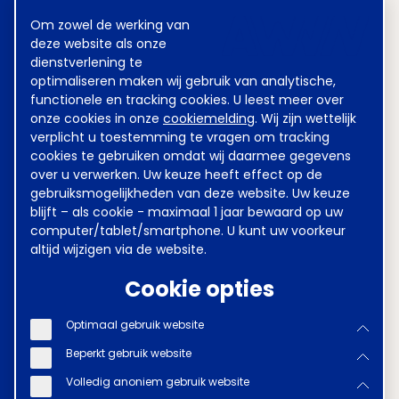
Meest gezocht
Cookie
Om zowel de werking van
melding
deze website als onze
dienstverlening te
optimaliseren maken wij gebruik van analytische,
Achmea
Sweco
functionele en tracking cookies. U leest meer over
onze cookies in onze
cookiemelding
. Wij zijn wettelijk
Kinderovang
DSM
verplicht u toestemming te vragen om tracking
cookies te gebruiken omdat wij daarmee gegevens
Grondstoffen Energie en
over u verwerken. Uw keuze heeft effect op de
Omgeving (GEO)
gebruiksmogelijkheden van deze website. Uw keuze
blijft – als cookie - maximaal 1 jaar bewaard op uw
Heineken
ABN AMRO
computer/tablet/smartphone. U kunt uw voorkeur
altijd wijzigen via de website.
Waterschappen
Cookie opties
Metaal en Techniek
VGZ
Optimaal gebruik website
Verzekeraars
Kunsteducatie
Beperkt gebruik website
Volledig anoniem gebruik website