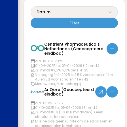
Datum
Centrient Pharmaceuticals
Netherlands (Geaccepteerd
eindbod)
d.d. 19-09-2025
01-04-2025 tot 01-04-2026 (12 mnd.)
12-mnds=3,5%: 3,5% per 1-4-25
Verhoging 1-4-2025 is 3,5% voor schalen 1 tm
40 en 3% voor schalen 41 en 42
Medewerker, Maatschappij
AnQore (Geaccepteerd
eindbod)
d.d. 17-09-2025
01-10-2025 tot 01-06-2026 (8 mnd.)
12-mnds=0% (0% in 8 maanden): Geen
structurele loonafspraken.
Er is helaas geen ruimte om de salarissen en
salarisschalen te verhogen.