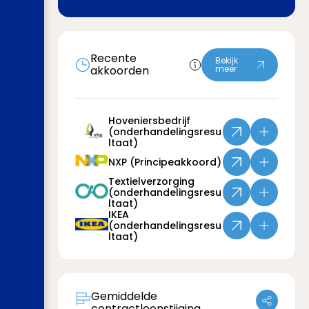
Recente
Bekijk
akkoorden
meer
Hoveniersbedrijf
(onderhandelingsresu
ltaat)
NXP (Principeakkoord)
Textielverzorging
(onderhandelingsresu
ltaat)
IKEA
(onderhandelingsresu
ltaat)
Gemiddelde
contractloonstijging