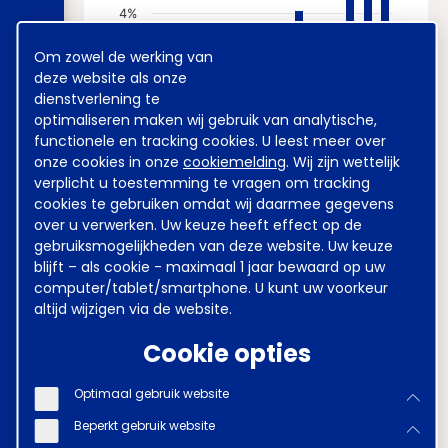
4%
Cookie
Om zowel de werking van
melding
deze website als onze
3%
dienstverlening te
optimaliseren maken wij gebruik van analytische,
functionele en tracking cookies. U leest meer over
onze cookies in onze
cookiemelding
. Wij zijn wettelijk
2%
verplicht u toestemming te vragen om tracking
cookies te gebruiken omdat wij daarmee gegevens
over u verwerken. Uw keuze heeft effect op de
1%
gebruiksmogelijkheden van deze website. Uw keuze
blijft – als cookie - maximaal 1 jaar bewaard op uw
computer/tablet/smartphone. U kunt uw voorkeur
altijd wijzigen via de website.
0%
O*
D
F
A
J
A
O
Cookie opties
* Dit gemiddelde is gebaseerd op minder dan
10 cao-akkoorden.
Optimaal gebruik website
Beperkt gebruik website