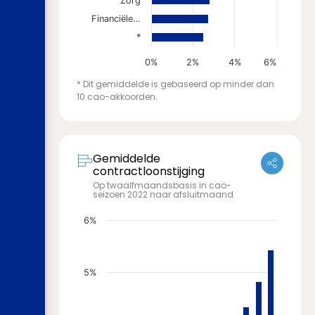
Zorg
Financiële…
*
0%
2%
4%
6%
* Dit gemiddelde is gebaseerd op minder dan
10 cao-akkoorden.
Gemiddelde
contractloonstijging
Op twaalfmaandsbasis in cao-
seizoen 2022 naar afsluitmaand
6%
5%