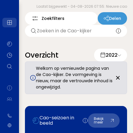
Laatst bijgewerkt -
04-08-2026 07:55: Nieuwe cao
Zoekfilters
Delen
Overzicht
2022
Welkom op vernieuwde pagina van
de Cao-kijker. De vormgeving is
nieuw, maar de vertrouwde inhoud is
ongewijzigd.
Cao-seizoen in
Bekijk
beeld
meer