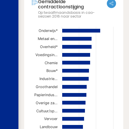
Gemiddelde
contractloonstijging
Op twaalfmaandsbasis in cao-
seizoen 2016 naar sector
Onderwijs*
Metaal en…
Overheid*
Voedingsin…
Chemie
Bouw*
Industrie…
Groothandel
Papierindus…
Overige za…
Cultuur/sp…
Vervoer
Landbouw