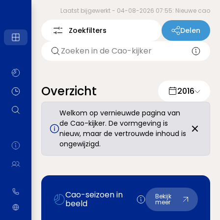
Laatst bijgewerkt -
04-08-2026 07:55: Nieuwe cao
Zoekfilters
Delen
Overzicht
2016
Welkom op vernieuwde pagina van
de Cao-kijker. De vormgeving is
nieuw, maar de vertrouwde inhoud is
ongewijzigd.
Cao-seizoen in
Bekijk
beeld
meer