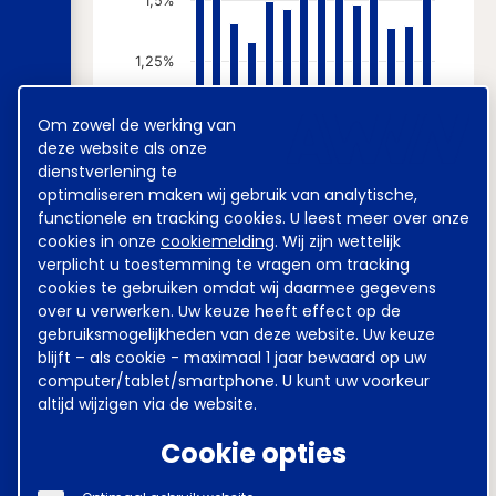
1,5%
1,25%
Cookie
Om zowel de werking van
1%
melding
deze website als onze
dienstverlening te
0,75%
optimaliseren maken wij gebruik van analytische,
functionele en tracking cookies. U leest meer over onze
cookies in onze
cookiemelding
. Wij zijn wettelijk
0,5%
verplicht u toestemming te vragen om tracking
cookies te gebruiken omdat wij daarmee gegevens
0,25%
over u verwerken. Uw keuze heeft effect op de
gebruiksmogelijkheden van deze website. Uw keuze
blijft – als cookie - maximaal 1 jaar bewaard op uw
0%
computer/tablet/smartphone. U kunt uw voorkeur
O*
D
F
A
J
A*
O
altijd wijzigen via de website.
* Dit gemiddelde is gebaseerd op minder dan
Cookie opties
10 cao-akkoorden.